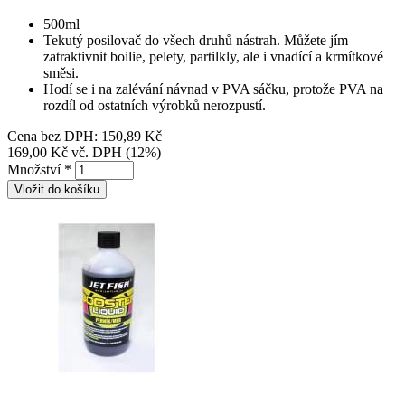
500ml
Tekutý posilovač do všech druhů nástrah. Můžete jím
zatraktivnit boilie, pelety, partilkly, ale i vnadící a krmítkové
směsi.
Hodí se i na zalévání návnad v PVA sáčku, protože PVA na
rozdíl od ostatních výrobků nerozpustí.
Cena bez DPH:
150,89 Kč
169,00 Kč
vč. DPH (12%)
Množství
*