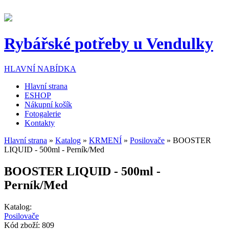
Přejít k hlavnímu obsahu
Rybářské potřeby u Vendulky
HLAVNÍ NABÍDKA
Hlavní strana
ESHOP
Nákupní košík
Fotogalerie
Kontakty
Hlavní strana
»
Katalog
»
KRMENÍ
»
Posilovače
» BOOSTER
LIQUID - 500ml - Perník/Med
Jste zde
BOOSTER LIQUID - 500ml -
Perník/Med
Katalog:
Posilovače
Kód zboží:
809