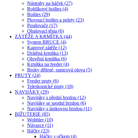
Nástrahy na háček (27)
Rohlíkové boilies (4)
Boilies (29)
Plovoucí boilies a pelety (23)
Posilovače (17)
Obalovací těsta (6)
ZÁTĚŽE A KRMÍTKA (44)
System BRUCE (4)
Kaprové zátěže (12)
Drátěná krmítka (13)
Olověná krmítka (6)
Krmítka na feeder (4)
Broky dělené, sumcová olova (5)
PRUTY (24)
Feeder pruty (6)
Teleskopické pruty (18)
NAVIJÁKY (29)
Navijáky s přední brzdou (12)
Navijáky se spodní brzdou (6)
Navijáky s únikovou brzdou (11)
BIŽUTERIE (85)
Wobbler (10)
Návazce (11)
Háčky (23)
Háčky s očkem (4)