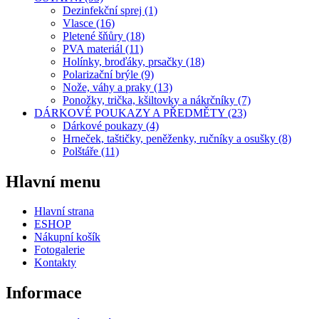
Dezinfekční sprej (1)
Vlasce (16)
Pletené šňůry (18)
PVA materiál (11)
Holínky, broďáky, prsačky (18)
Polarizační brýle (9)
Nože, váhy a praky (13)
Ponožky, trička, kšiltovky a nákrčníky (7)
DÁRKOVÉ POUKAZY A PŘEDMĚTY (23)
Dárkové poukazy (4)
Hrneček, taštičky, peněženky, ručníky a osušky (8)
Polštáře (11)
Hlavní menu
Hlavní strana
ESHOP
Nákupní košík
Fotogalerie
Kontakty
Informace