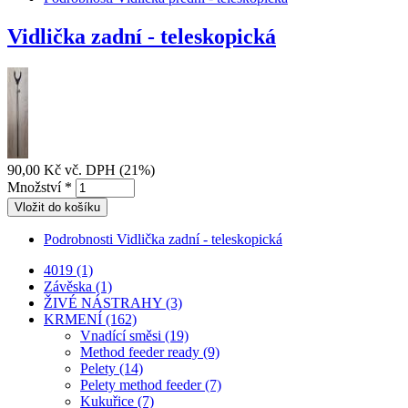
Vidlička zadní - teleskopická
90,00 Kč
vč. DPH (21%)
Množství
*
Podrobnosti
Vidlička zadní - teleskopická
4019 (1)
Závěska (1)
ŽIVÉ NÁSTRAHY (3)
KRMENÍ (162)
Vnadící směsi (19)
Method feeder ready (9)
Pelety (14)
Pelety method feeder (7)
Kukuřice (7)