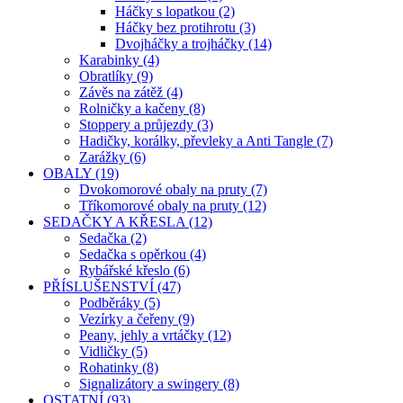
Háčky s lopatkou (2)
Háčky bez protihrotu (3)
Dvojháčky a trojháčky (14)
Karabinky (4)
Obratlíky (9)
Závěs na zátěž (4)
Rolničky a kačeny (8)
Stoppery a průjezdy (3)
Hadičky, korálky, převleky a Anti Tangle (7)
Zarážky (6)
OBALY (19)
Dvokomorové obaly na pruty (7)
Tříkomorové obaly na pruty (12)
SEDAČKY A KŘESLA (12)
Sedačka (2)
Sedačka s opěrkou (4)
Rybářské křeslo (6)
PŘÍSLUŠENSTVÍ (47)
Podběráky (5)
Vezírky a čeřeny (9)
Peany, jehly a vrtáčky (12)
Vidličky (5)
Rohatinky (8)
Signalizátory a swingery (8)
OSTATNÍ (93)