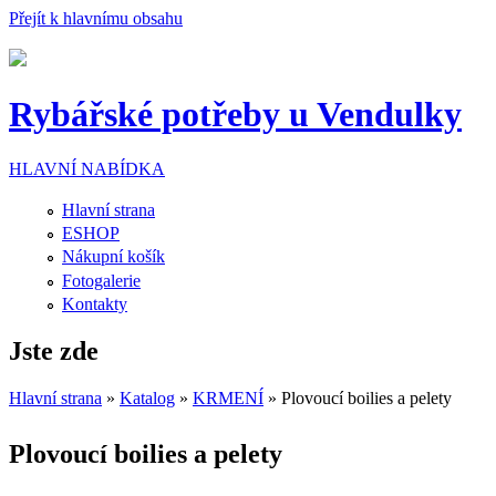
Přejít k hlavnímu obsahu
Rybářské potřeby u Vendulky
HLAVNÍ NABÍDKA
Hlavní strana
ESHOP
Nákupní košík
Fotogalerie
Kontakty
Jste zde
Hlavní strana
»
Katalog
»
KRMENÍ
» Plovoucí boilies a pelety
Plovoucí boilies a pelety