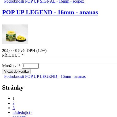
Podrobnosti
POP UP SIGNAL - 16mm - scopex
POP UP LEGEND - 16mm - ananas
204,00 Kč
vč. DPH (12%)
PŘÍCHUŤ
*
Množství
*
Podrobnosti
POP UP LEGEND - 16mm - ananas
Stránky
1
2
3
následující ›