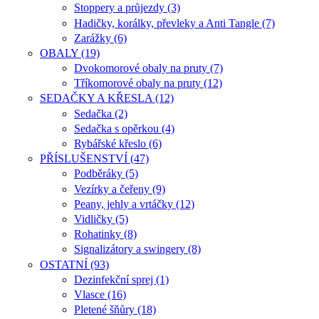
Stoppery a průjezdy (3)
Hadičky, korálky, převleky a Anti Tangle (7)
Zarážky (6)
OBALY (19)
Dvokomorové obaly na pruty (7)
Tříkomorové obaly na pruty (12)
SEDAČKY A KŘESLA (12)
Sedačka (2)
Sedačka s opěrkou (4)
Rybářské křeslo (6)
PŘÍSLUŠENSTVÍ (47)
Podběráky (5)
Vezírky a čeřeny (9)
Peany, jehly a vrtáčky (12)
Vidličky (5)
Rohatinky (8)
Signalizátory a swingery (8)
OSTATNÍ (93)
Dezinfekční sprej (1)
Vlasce (16)
Pletené šňůry (18)