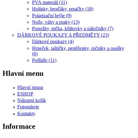
PVA materiál (11)
Holínky, broďáky, prsačky (18)
Polarizační brýle (9)
Nože, váhy a praky (13)
Ponožky, trička, kšiltovky a nákrčníky (7)
DÁRKOVÉ POUKAZY A PŘEDMĚTY (23)
Dárkové poukazy (4)
Hrneček, taštičky, peněženky, ručníky a osušky
(8)
Polštáře (11)
Hlavní menu
Hlavní strana
ESHOP
Nákupní košík
Fotogalerie
Kontakty
Informace