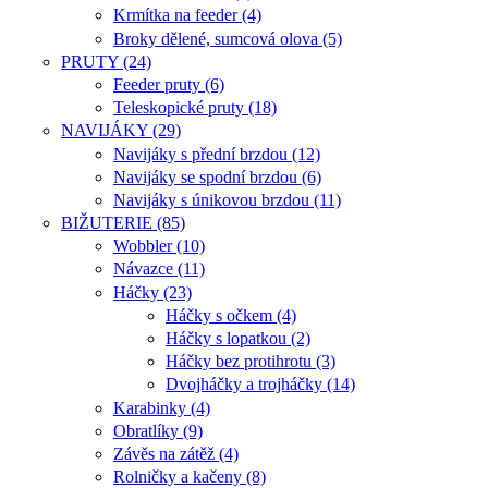
Krmítka na feeder (4)
Broky dělené, sumcová olova (5)
PRUTY (24)
Feeder pruty (6)
Teleskopické pruty (18)
NAVIJÁKY (29)
Navijáky s přední brzdou (12)
Navijáky se spodní brzdou (6)
Navijáky s únikovou brzdou (11)
BIŽUTERIE (85)
Wobbler (10)
Návazce (11)
Háčky (23)
Háčky s očkem (4)
Háčky s lopatkou (2)
Háčky bez protihrotu (3)
Dvojháčky a trojháčky (14)
Karabinky (4)
Obratlíky (9)
Závěs na zátěž (4)
Rolničky a kačeny (8)