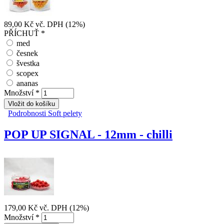
89,00 Kč
vč. DPH (12%)
PŘÍCHUŤ
*
med
česnek
švestka
scopex
ananas
Množství
*
Podrobnosti
Soft pelety
POP UP SIGNAL - 12mm - chilli
179,00 Kč
vč. DPH (12%)
Množství
*