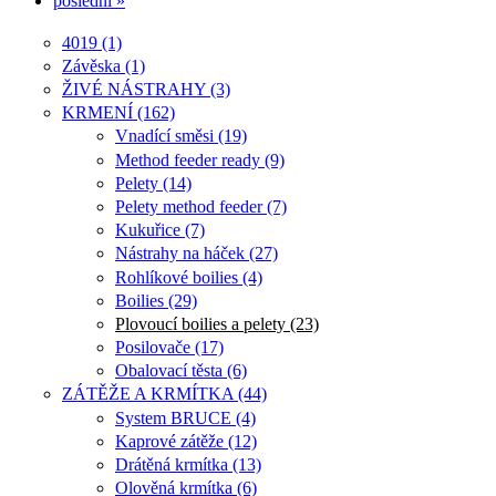
poslední »
4019 (1)
Závěska (1)
ŽIVÉ NÁSTRAHY (3)
KRMENÍ (162)
Vnadící směsi (19)
Method feeder ready (9)
Pelety (14)
Pelety method feeder (7)
Kukuřice (7)
Nástrahy na háček (27)
Rohlíkové boilies (4)
Boilies (29)
Plovoucí boilies a pelety (23)
Posilovače (17)
Obalovací těsta (6)
ZÁTĚŽE A KRMÍTKA (44)
System BRUCE (4)
Kaprové zátěže (12)
Drátěná krmítka (13)
Olověná krmítka (6)