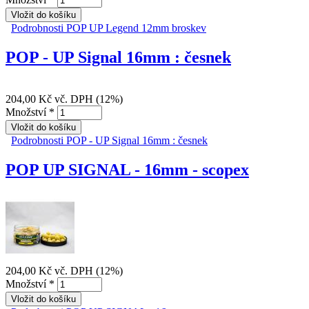
Podrobnosti
POP UP Legend 12mm broskev
POP - UP Signal 16mm : česnek
204,00 Kč
vč. DPH (12%)
Množství
*
Podrobnosti
POP - UP Signal 16mm : česnek
POP UP SIGNAL - 16mm - scopex
204,00 Kč
vč. DPH (12%)
Množství
*