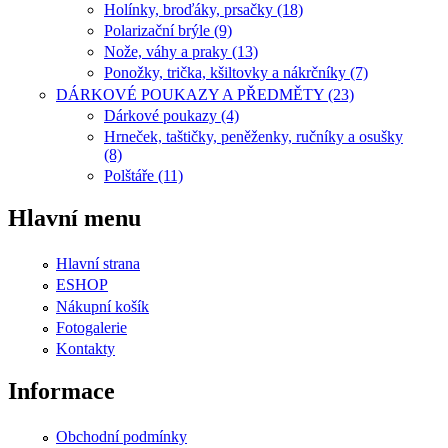
Holínky, broďáky, prsačky (18)
Polarizační brýle (9)
Nože, váhy a praky (13)
Ponožky, trička, kšiltovky a nákrčníky (7)
DÁRKOVÉ POUKAZY A PŘEDMĚTY (23)
Dárkové poukazy (4)
Hrneček, taštičky, peněženky, ručníky a osušky
(8)
Polštáře (11)
Hlavní menu
Hlavní strana
ESHOP
Nákupní košík
Fotogalerie
Kontakty
Informace
Obchodní podmínky