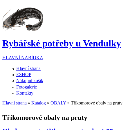
Přejít k hlavnímu obsahu
Rybářské potřeby u Vendulky
HLAVNÍ NABÍDKA
Hlavní strana
ESHOP
Nákupní košík
Fotogalerie
Kontakty
Hlavní strana
»
Katalog
»
OBALY
» Tříkomorové obaly na pruty
Jste zde
Tříkomorové obaly na pruty