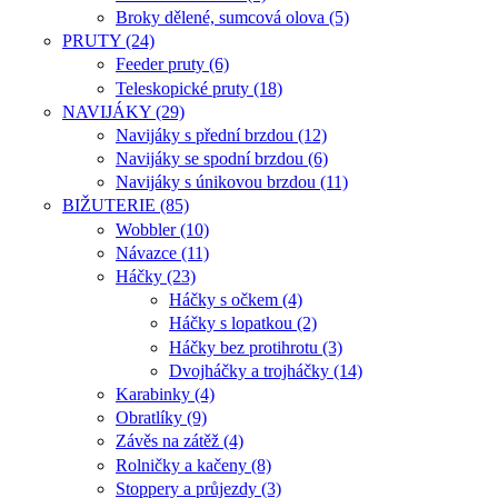
Broky dělené, sumcová olova (5)
PRUTY (24)
Feeder pruty (6)
Teleskopické pruty (18)
NAVIJÁKY (29)
Navijáky s přední brzdou (12)
Navijáky se spodní brzdou (6)
Navijáky s únikovou brzdou (11)
BIŽUTERIE (85)
Wobbler (10)
Návazce (11)
Háčky (23)
Háčky s očkem (4)
Háčky s lopatkou (2)
Háčky bez protihrotu (3)
Dvojháčky a trojháčky (14)
Karabinky (4)
Obratlíky (9)
Závěs na zátěž (4)
Rolničky a kačeny (8)
Stoppery a průjezdy (3)