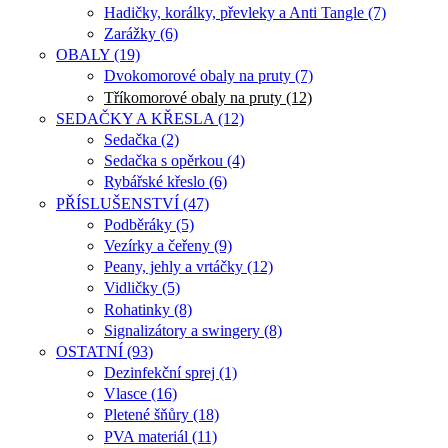
Hadičky, korálky, převleky a Anti Tangle (7)
Zarážky (6)
OBALY (19)
Dvokomorové obaly na pruty (7)
Tříkomorové obaly na pruty (12)
SEDAČKY A KŘESLA (12)
Sedačka (2)
Sedačka s opěrkou (4)
Rybářské křeslo (6)
PŘÍSLUŠENSTVÍ (47)
Podběráky (5)
Vezírky a čeřeny (9)
Peany, jehly a vrtáčky (12)
Vidličky (5)
Rohatinky (8)
Signalizátory a swingery (8)
OSTATNÍ (93)
Dezinfekční sprej (1)
Vlasce (16)
Pletené šňůry (18)
PVA materiál (11)