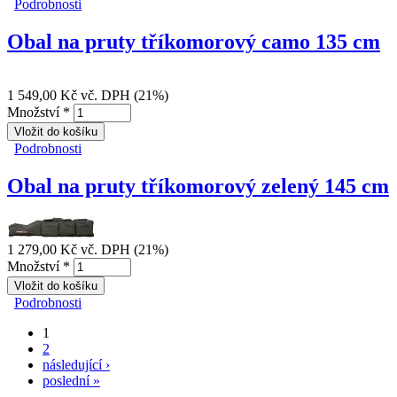
Podrobnosti
Obal na pruty tříkomorový zelený 135 cm
Obal na pruty tříkomorový camo 135 cm
1 549,00 Kč
vč. DPH (21%)
Množství
*
Podrobnosti
Obal na pruty tříkomorový camo 135 cm
Obal na pruty tříkomorový zelený 145 cm
1 279,00 Kč
vč. DPH (21%)
Množství
*
Podrobnosti
Obal na pruty tříkomorový zelený 145 cm
1
Stránky
2
následující ›
poslední »