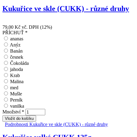
Kukuřice ve skle (CUKK) - různé druhy
79,00 Kč
vč. DPH (12%)
PŘÍCHUŤ
*
ananas
Anýz
Banán
česnek
Čokoláda
jahoda
Krab
Malina
med
Mušle
Perník
vanilka
Množství
*
Podrobnosti
Kukuřice ve skle (CUKK) - různé druhy