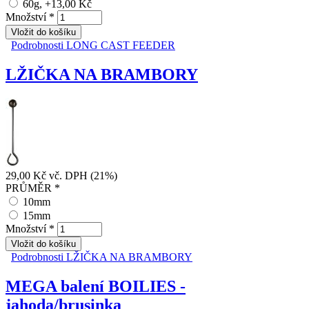
60g, +13,00 Kč
Množství
*
Podrobnosti
LONG CAST FEEDER
LŽIČKA NA BRAMBORY
29,00 Kč
vč. DPH (21%)
PRŮMĚR
*
10mm
15mm
Množství
*
Podrobnosti
LŽIČKA NA BRAMBORY
MEGA balení BOILIES -
jahoda/brusinka