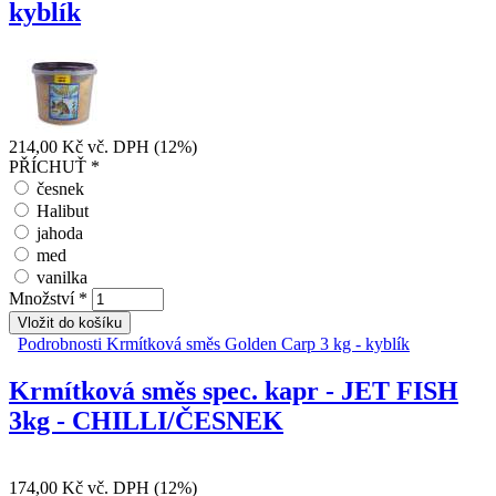
kyblík
214,00 Kč
vč. DPH (12%)
PŘÍCHUŤ
*
česnek
Halibut
jahoda
med
vanilka
Množství
*
Podrobnosti
Krmítková směs Golden Carp 3 kg - kyblík
Krmítková směs spec. kapr - JET FISH
3kg - CHILLI/ČESNEK
174,00 Kč
vč. DPH (12%)