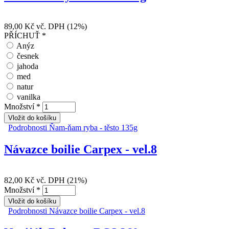
89,00 Kč
vč. DPH (12%)
PŘÍCHUŤ
*
Anýz
česnek
jahoda
med
natur
vanilka
Množství
*
Podrobnosti
Ňam-ňam ryba - těsto 135g
Návazce boilie Carpex - vel.8
82,00 Kč
vč. DPH (21%)
Množství
*
Podrobnosti
Návazce boilie Carpex - vel.8