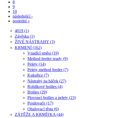
8
9
10
následující ›
poslední »
4019 (1)
Závěska (1)
ŽIVÉ NÁSTRAHY (3)
KRMENÍ (162)
Vnadící směsi (19)
Method feeder ready (9)
Pelety (14)
Pelety method feeder (7)
Kukuřice (7)
Nástrahy na háček (27)
Rohlíkové boilies (4)
Boilies (29)
Plovoucí boilies a pelety (23)
Posilovače (17)
Obalovací těsta (6)
ZÁTĚŽE A KRMÍTKA (44)