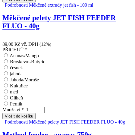
Podrobnosti
Měkčené extrudy jet fish - 100 ml
Měkčené pelety JET FISH FEEDER
FLUO - 40g
89,00 Kč
vč. DPH (12%)
PŘÍCHUŤ
*
Ananas/Mango
Broskev/n-Butyric
česnek
jahoda
Jahoda/Moruše
Kukuřice
med
Oliheň
Perník
Množství
*
Podrobnosti
Měkčené pelety JET FISH FEEDER FLUO - 40g
Method feeder - ananas 750g