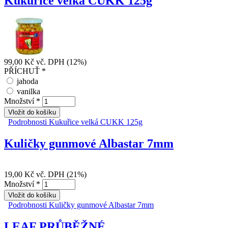
Kukuřice velká CUKK 125g
99,00 Kč
vč. DPH (12%)
PŘÍCHUŤ
*
jahoda
vanilka
Množství
*
Podrobnosti
Kukuřice velká CUKK 125g
Kuličky gunmové Albastar 7mm
19,00 Kč
vč. DPH (21%)
Množství
*
Podrobnosti
Kuličky gunmové Albastar 7mm
LEAF PRŮBĚŽNÉ