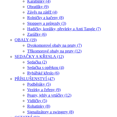
Karabinky (4)
Obratlíky (9)
Závěs na zátěž (4)
Rolničky a kačeny (8)
Stoppery a průjezdy (3)
Hadičky, korálky, převleky a Anti Tangle (7)
Zarážky (6)
OBALY (19)
Dvokomorové obaly na pruty (7)
Tříkomorové obaly na pruty (12)
SEDAČKY A KŘESLA (12)
Sedačka (2)
Sedačka s opěrkou (4)
Rybářské křeslo (6)
PŘÍSLUŠENSTVÍ (47)
Podběráky (5)
Vezírky a čeřeny (9)
Peany, jehly a vrtáčky (12)
Vidličky (5)
Rohatinky (8)
Signalizátory a swingery (8)