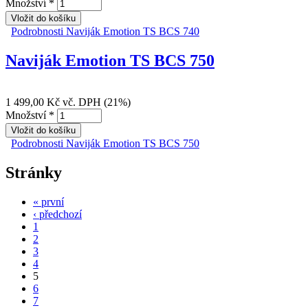
Množství
*
Podrobnosti
Naviják Emotion TS BCS 740
Naviják Emotion TS BCS 750
1 499,00 Kč
vč. DPH (21%)
Množství
*
Podrobnosti
Naviják Emotion TS BCS 750
Stránky
« první
‹ předchozí
1
2
3
4
5
6
7