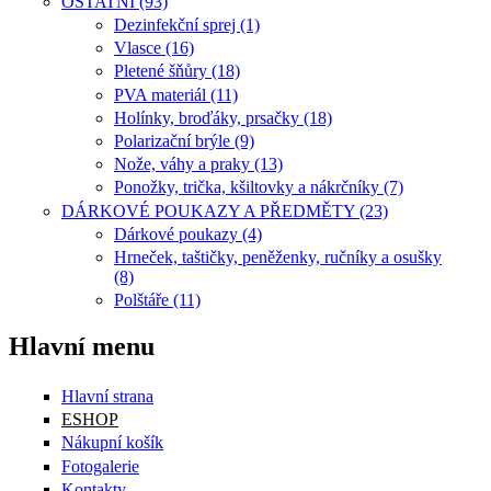
OSTATNÍ (93)
Dezinfekční sprej (1)
Vlasce (16)
Pletené šňůry (18)
PVA materiál (11)
Holínky, broďáky, prsačky (18)
Polarizační brýle (9)
Nože, váhy a praky (13)
Ponožky, trička, kšiltovky a nákrčníky (7)
DÁRKOVÉ POUKAZY A PŘEDMĚTY (23)
Dárkové poukazy (4)
Hrneček, taštičky, peněženky, ručníky a osušky
(8)
Polštáře (11)
Hlavní menu
Hlavní strana
ESHOP
Nákupní košík
Fotogalerie
Kontakty