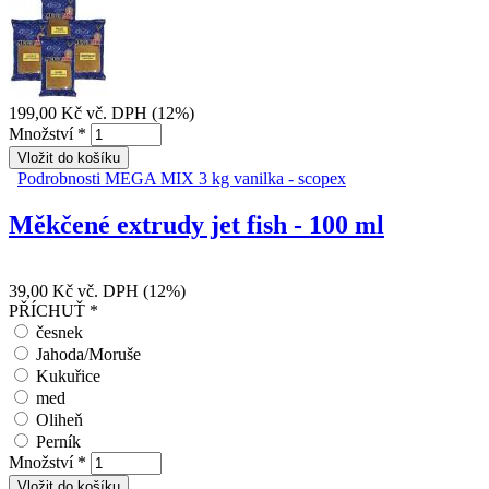
199,00 Kč
vč. DPH (12%)
Množství
*
Podrobnosti
MEGA MIX 3 kg vanilka - scopex
Měkčené extrudy jet fish - 100 ml
39,00 Kč
vč. DPH (12%)
PŘÍCHUŤ
*
česnek
Jahoda/Moruše
Kukuřice
med
Oliheň
Perník
Množství
*