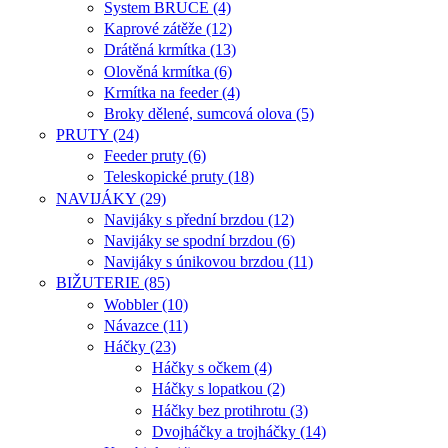
System BRUCE (4)
Kaprové zátěže (12)
Drátěná krmítka (13)
Olověná krmítka (6)
Krmítka na feeder (4)
Broky dělené, sumcová olova (5)
PRUTY (24)
Feeder pruty (6)
Teleskopické pruty (18)
NAVIJÁKY (29)
Navijáky s přední brzdou (12)
Navijáky se spodní brzdou (6)
Navijáky s únikovou brzdou (11)
BIŽUTERIE (85)
Wobbler (10)
Návazce (11)
Háčky (23)
Háčky s očkem (4)
Háčky s lopatkou (2)
Háčky bez protihrotu (3)
Dvojháčky a trojháčky (14)